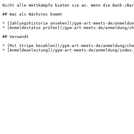
Nicht alle Wettkämpfe bieten sie an. Wenn die Bank-/Bar
## Was als Nächstes kommt

* [Zahlungshistorie ansehen](/gym-art-meets-de/anmeldun
* [Anmeldestatus prüfen](/gym-art-meets-de/anmeldung/ch
## Verwandt

* [Mit Stripe bezahlen](/gym-art-meets-de/anmeldung/che