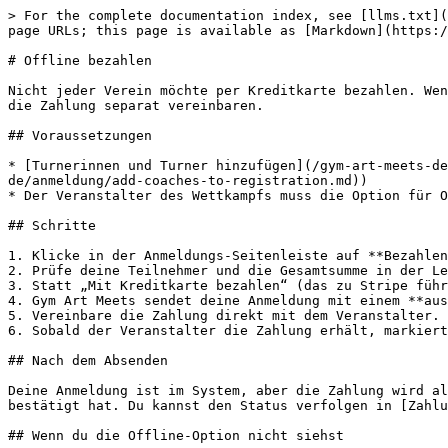
> For the complete documentation index, see [llms.txt](
page URLs; this page is available as [Markdown](https:/
# Offline bezahlen

Nicht jeder Verein möchte per Kreditkarte bezahlen. Wen
die Zahlung separat vereinbaren.

## Voraussetzungen

* [Turnerinnen und Turner hinzufügen](/gym-art-meets-de
de/anmeldung/add-coaches-to-registration.md))

* Der Veranstalter des Wettkampfs muss die Option für O
## Schritte

1. Klicke in der Anmeldungs-Seitenleiste auf **Bezahlen
2. Prüfe deine Teilnehmer und die Gesamtsumme in der Le
3. Statt „Mit Kreditkarte bezahlen“ (das zu Stripe führ
4. Gym Art Meets sendet deine Anmeldung mit einem **aus
5. Vereinbare die Zahlung direkt mit dem Veranstalter. 
6. Sobald der Veranstalter die Zahlung erhält, markiert
## Nach dem Absenden

Deine Anmeldung ist im System, aber die Zahlung wird al
bestätigt hat. Du kannst den Status verfolgen in [Zahlu
## Wenn du die Offline-Option nicht siehst
