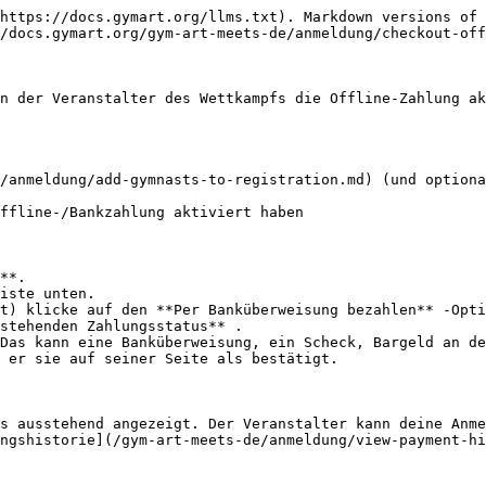
https://docs.gymart.org/llms.txt). Markdown versions of 
/docs.gymart.org/gym-art-meets-de/anmeldung/checkout-off
n der Veranstalter des Wettkampfs die Offline-Zahlung ak
/anmeldung/add-gymnasts-to-registration.md) (und optiona
ffline-/Bankzahlung aktiviert haben

**.

iste unten.

t) klicke auf den **Per Banküberweisung bezahlen** -Opti
stehenden Zahlungsstatus** .

Das kann eine Banküberweisung, ein Scheck, Bargeld an de
 er sie auf seiner Seite als bestätigt.

s ausstehend angezeigt. Der Veranstalter kann deine Anme
ngshistorie](/gym-art-meets-de/anmeldung/view-payment-hi