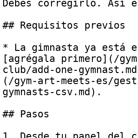
Debes corregirlo. Así e
## Requisitos previos

* La gimnasta ya está e
[agrégala primero](/gym
club/add-one-gymnast.md
(/gym-art-meets-es/gest
gymnasts-csv.md).

## Pasos

1. Desde tu panel del c