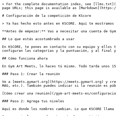
> For the complete documentation index, see [llms.txt](
page URLs; this page is available as [Markdown](https:/
# Configuración de la competición de KScore

> Ya has hecho esto antes en KSCORE. Aquí te mostramos 
**Antes de empezar:** Vas a necesitar una cuenta de Gym
## Lo que estás acostumbrado a usar

En KSCORE, te pones en contacto con su equipo y ellos t
configuran las categorías y la puntuación, y al final y
## Cómo funciona ahora

En Gym Art Meets, lo haces tú mismo. Todo tarda unos 15
### Paso 1: Crear la reunión

Ve a [meets.gymart.org](https://meets.gymart.org) y cre
MAG, etc.). También puedes indicar si la reunión es púb
[Cómo crear una reunión](/gym-art-meets-es/configuracio
### Paso 2: Agrega tus niveles

Aquí es donde los nombres cambian. Lo que KSCORE llama 