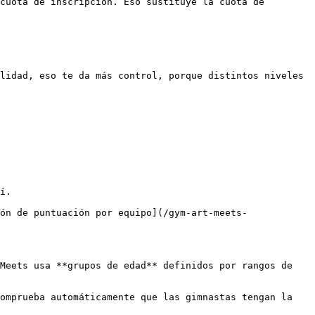
cuota de inscripción. Eso sustituye la cuota de 
lidad, eso te da más control, porque distintos niveles 
í.

ón de puntuación por equipo](/gym-art-meets-
Meets usa **grupos de edad** definidos por rangos de 
omprueba automáticamente que las gimnastas tengan la 