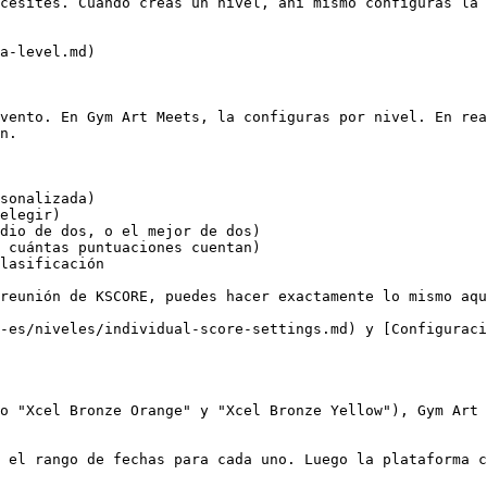
cesites. Cuando creas un nivel, ahí mismo configuras la 
a-level.md)

vento. En Gym Art Meets, la configuras por nivel. En rea
n.

sonalizada)

elegir)

dio de dos, o el mejor de dos)

 cuántas puntuaciones cuentan)

lasificación

reunión de KSCORE, puedes hacer exactamente lo mismo aqu
-es/niveles/individual-score-settings.md) y [Configuraci
o "Xcel Bronze Orange" y "Xcel Bronze Yellow"), Gym Art 
 el rango de fechas para cada uno. Luego la plataforma c