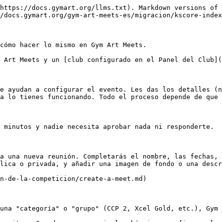
https://docs.gymart.org/llms.txt). Markdown versions of 
/docs.gymart.org/gym-art-meets-es/migracion/kscore-index
cómo hacer lo mismo en Gym Art Meets.

 Art Meets y un [club configurado en el Panel del Club](
e ayudan a configurar el evento. Les das los detalles (n
a lo tienes funcionando. Todo el proceso depende de que 
 minutos y nadie necesita aprobar nada ni responderte.

a una nueva reunión. Completarás el nombre, las fechas, 
lica o privada, y añadir una imagen de fondo o una descr
n-de-la-competicion/create-a-meet.md)

una "categoría" o "grupo" (CCP 2, Xcel Gold, etc.), Gym 