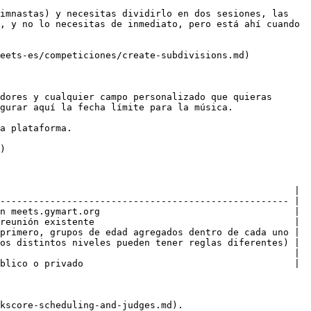
imnastas) y necesitas dividirlo en dos sesiones, las 
, y no lo necesitas de inmediato, pero está ahí cuando 
eets-es/competiciones/create-subdivisions.md)

dores y cualquier campo personalizado que quieras 
gurar aquí la fecha límite para la música.

a plataforma.

)

                                                     |

---------------------------------------------------- |

n meets.gymart.org                                   |

reunión existente                                    |

primero, grupos de edad agregados dentro de cada uno |

os distintos niveles pueden tener reglas diferentes) |

                                                     |

blico o privado                                      |

kscore-scheduling-and-judges.md).
