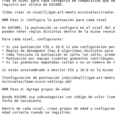
Crea un nivel para cada categoría de competición que ne
registro por atleta de KSCORE.

[Cómo crear un nivel](/gym-art-meets-es/niveles/create-
### Paso 3: Configura la puntuación para cada nivel

En KSCORE, la puntuación se configura en el nivel del e
pueden tener reglas distintas dentro de la misma reunió
Para cada nivel, configurarás:

* Si usa puntuación FIG o 10.0 (o una configuración per
* Reglas de desempate (hay 8 algoritmos distintos para 
* Cómo funciona la puntuación en salto (un salto, prome
* Puntuación por equipo (cuántas gimnastas contribuyen,
* Si las gimnastas empatadas saltan o no un número de c
Si estás acostumbrado a mezclar FIG y 10.0 en la misma 
[Configuración de puntuación individual](/gym-art-meets
es/niveles/team-score-settings.md)

### Paso 4: Agrega grupos de edad

Donde KSCORE usa subcategorías con código de color (com
fecha de nacimiento.

Dentro de cada nivel, creas grupos de edad y configuras
edad correcta cuando se registran.
