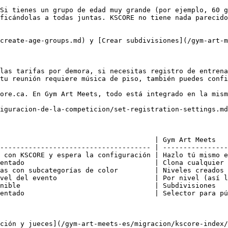
Si tienes un grupo de edad muy grande (por ejemplo, 60 g
ficándolas a todas juntas. KSCORE no tiene nada parecido
create-age-groups.md) y [Crear subdivisiones](/gym-art-m
las tarifas por demora, si necesitas registro de entrena
tu reunión requiere música de piso, también puedes confi
ore.ca. En Gym Art Meets, todo está integrado en la mism
iguracion-de-la-competicion/set-registration-settings.md
                                      | Gym Art Meets   
------------------------------------- | ----------------
 con KSCORE y espera la configuración | Hazlo tú mismo e
entado                                | Clona cualquier 
as con subcategorías de color         | Niveles creados 
vel del evento                        | Por nivel (así l
nible                                 | Subdivisiones   
entado                                | Selector para pú
ción y jueces](/gym-art-meets-es/migracion/kscore-index/