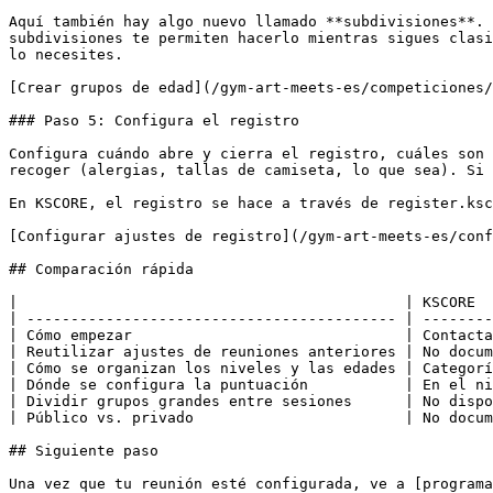
Aquí también hay algo nuevo llamado **subdivisiones**. 
subdivisiones te permiten hacerlo mientras sigues clasi
lo necesites.

[Crear grupos de edad](/gym-art-meets-es/competiciones/
### Paso 5: Configura el registro

Configura cuándo abre y cierra el registro, cuáles son 
recoger (alergias, tallas de camiseta, lo que sea). Si 
En KSCORE, el registro se hace a través de register.ksc
[Configurar ajustes de registro](/gym-art-meets-es/conf
## Comparación rápida

|                                            | KSCORE  
| ------------------------------------------ | --------
| Cómo empezar                               | Contacta
| Reutilizar ajustes de reuniones anteriores | No docum
| Cómo se organizan los niveles y las edades | Categorí
| Dónde se configura la puntuación           | En el ni
| Dividir grupos grandes entre sesiones      | No dispo
| Público vs. privado                        | No docum
## Siguiente paso

Una vez que tu reunión esté configurada, ve a [programa