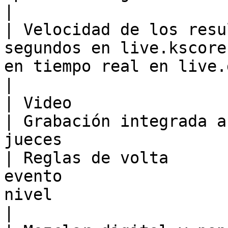
|

| Velocidad de los resu
segundos en live.kscore
en tiempo real en live.gymart.org                 
|

| Video                       | No disp
| Grabación integrada a
jueces                 
| Reglas de volta      
evento                 
nivel                                                                 
|
