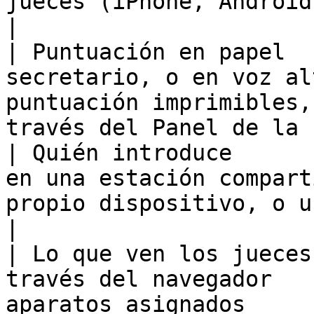
jueces (iPhone, Android, web)                           
|

| Puntuación en papel  
secretario, o en voz al
puntuación imprimibles,
través del Panel de la 
| Quién introduce      
en una estación compart
propio dispositivo, o un secretario            
|

| Lo que ven los jueces
través del navegador   
aparatos asignados                                                  