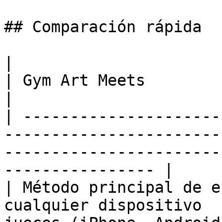
## Comparación rápida

|                             | KSCORE        
| Gym Art Meets                                                                           
|

| ---------------------
-----------------------
-----------------------
---------------- |

| Método principal de e
cualquier dispositivo  