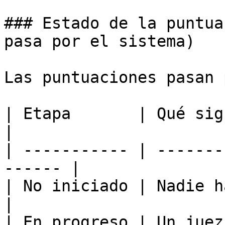
### Estado de la puntua
pasa por el sistema)

Las puntuaciones pasan 
| Etapa       | Qué significa                
|

| ----------- | -------
------ |

| No iniciado | Nadie ha ingre
|

| En progreso | Un juez está 