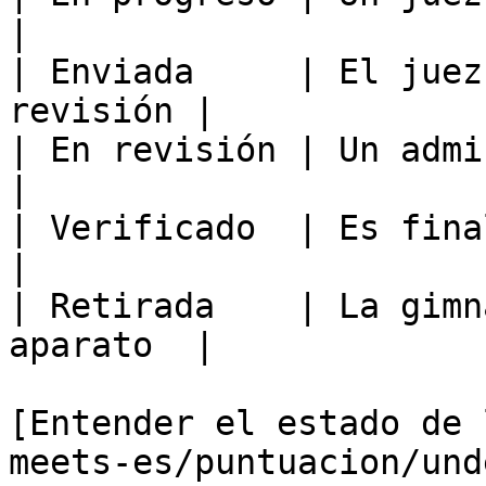
|

| Enviada     | El juez
revisión |

| En revisión | Un adminis
|

| Verificado  | Es finale                           
|

| Retirada    | La gimn
aparato  |

[Entender el estado de 
meets-es/puntuacion/und