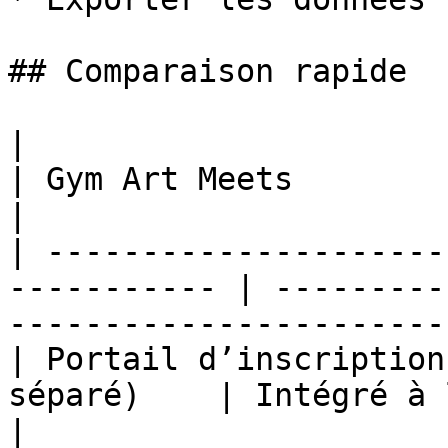
## Comparaison rapide

|                       | KSCORE            
| Gym Art Meets                                                       
|

| ---------------------
----------- | ---------
-----------------------
| Portail d’inscription
séparé)    | Intégré à la plateforme                
|
