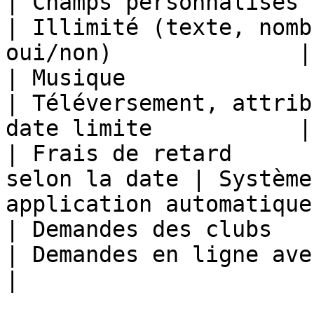
| Champs personnalisés  | Limité            
| Illimité (texte, nomb
oui/non)              |

| Musique               | Non dispo
| Téléversement, attrib
date limite           |

| Frais de retard      
selon la date | Système
application automatique
| Demandes des clubs    | Non docume
| Demandes en ligne avec approbati
|
