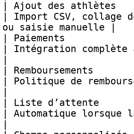
| Ajout des athlètes    | Saisie ma
| Import CSV, collage d
ou saisie manuelle |

| Paiements             | Suivi
| Intégration complète avec Stripe             
|

| Remboursements        | Non docume
| Politique de remboursement intégrée      
|

| Liste d’attente       | Non docume
| Automatique lorsque la capacité e
|
