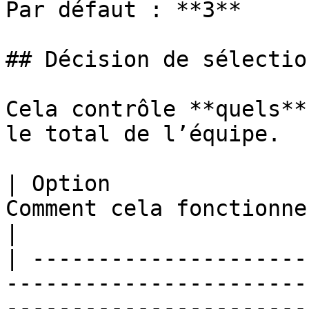
Par défaut : **3**

## Décision de sélectio
Cela contrôle **quels**
le total de l’équipe.

| Option               
Comment cela fonctionne                                                                                                                
|

| ---------------------
-----------------------
-----------------------