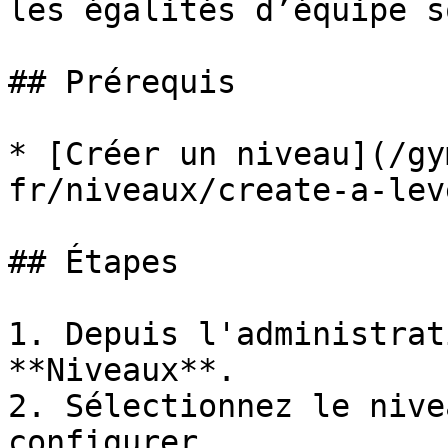
les égalités d’équipe s
## Prérequis

* [Créer un niveau](/gy
fr/niveaux/create-a-lev
## Étapes

1. Depuis l'administrat
**Niveaux**.

2. Sélectionnez le nive
configurer.
