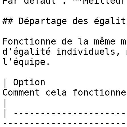
Par défaut : **Meilleur
## Départage des égalit
Fonctionne de la même m
d’égalité individuels, 
l’équipe.

| Option               
Comment cela fonctionne                                               
|

| ---------------------
-----------------------