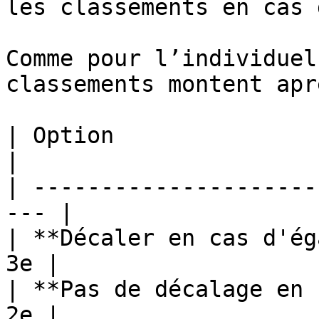
les classements en cas 
Comme pour l’individuel
classements montent apr
| Option                  
|

| ---------------------
--- |

| **Décaler en cas d'ég
3e |

| **Pas de décalage en 
2e |
