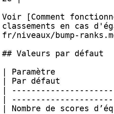
Voir [Comment fonctionn
classements en cas d'ég
fr/niveaux/bump-ranks.md
## Valeurs par défaut

| Paramètre                                        
| Par défaut           
| ---------------------
| ---------------------
| Nombre de scores d’équipe                